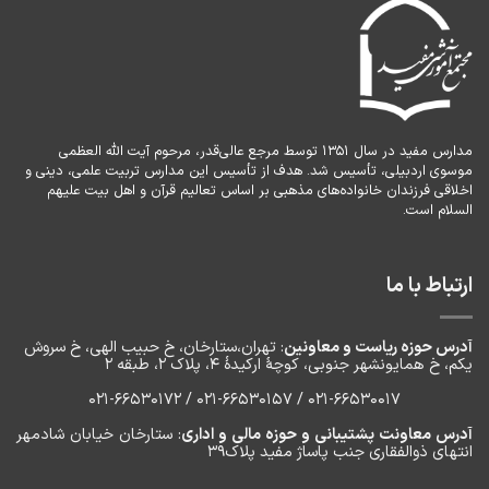
مجموعه
گفت‌وگو
با
دبیران
مدارس مفید در سال ۱۳۵۱ توسط مرجع عالی‌قدر، مرحوم آیت الله العظمی
موسوی اردبیلی، تأسیس شد. هدف از تأسیس این مدارس تربیت علمی، دینی و
اخلاقی فرزندان خانواده‌های مذهبی بر اساس تعالیم قرآن و اهل بیت علیهم
السلام است.
ارتباط با ما
آدرس حوزه ریاست و معاونین
: تهران،ستارخان، خ حبیب الهی، خ سروش
یکم، خ‌ همایونشهر جنوبی، کوچۀ ارکیدۀ ۴، پلاک ۲، طبقه ۲
۰۲۱-66530017 / 021-66530157 / 021-66530172
آدرس معاونت پشتیبانی و حوزه مالی و اداری
: ستارخان خیابان شادمهر
انتهای ذوالفقاری جنب پاساژ مفید پلاک۳۹