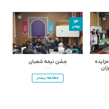
۶
۱۴
بهمن
آ
مزایده
جشن نیمه شعبان
زان
مطالعه بیشتر