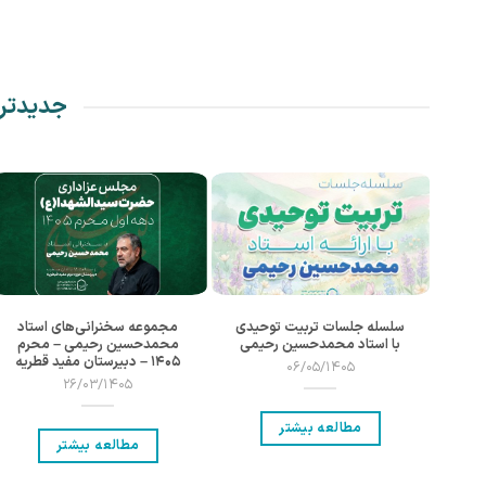
جدیدتر
سلسله جلسات تربیت توحیدی
مجموعه سخنرانی‌های استاد
ور
با استاد محمدحسین رحیمی
محمدحسین رحیمی – محرم
حمد
۱۴۰۵ – دبیرستان مفید قطریه
06/05/1405
حصیل
26/03/1405
مطالعه بیشتر
مطالعه بیشتر