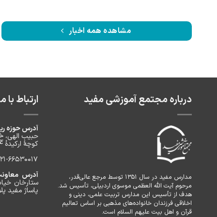
مشاهده همه اخبار
درباره مجتمع آموزشی مفید
ارتباط با ما
آدرس حوزه ری
حبیب الهی، خ
کوچۀ ارکیدۀ ۴، پلاک ۲، طبقه ۲
-66530017 / 021-66530157 / 021-66530172
آدرس معاونت 
مدارس مفید در سال ۱۳۵۱ توسط مرجع عالی‌قدر،
ستارخان خیاب
مرحوم آیت الله العظمی موسوی اردبیلی، تأسیس شد.
پاساژ مفید پلاک
هدف از تأسیس این مدارس تربیت علمی، دینی و
اخلاقی فرزندان خانواده‌های مذهبی بر اساس تعالیم
قرآن و اهل بیت علیهم السلام است.