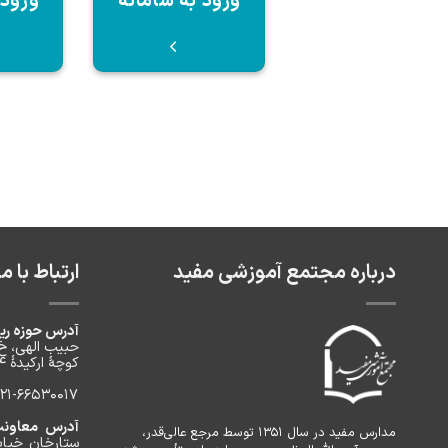
ورود به سامانه
ورود 
درباره مجتمع آموزشی مفید
ارتباط با ما
آدرس حوزه ری
حبیب الهی، خ
کوچۀ ارکیدۀ ۴، پلاک ۲، طبقه ۲
-66530017 / 021-66530157 / 021-66530172
آدرس معاونت 
مدارس مفید در سال ۱۳۵۱ توسط مرجع عالی‌قدر،
ستارخان خیاب