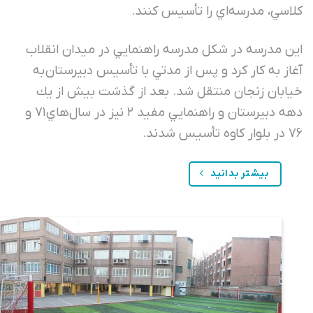
اسي، مدرسه‌اي را تأسيس كنند.
ن مدرسه در شكل مدرسه راهنمايي در ميدان انقلاب
از به كار كرد و پس از مدتي با تأسيس دبيرستان به
ابان زنجان منتقل شد. بعد از گذشت بيش از يك
دهه دبيرستان و راهنمايي مفيد ۲ نيز در سال‌هاي ۷۱ و
س شدند.
بیشتر بدانید