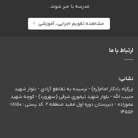
مدرسه با خبر شوند.
مشاهده تقویم اجرایی، آموزشی
باط با ما
انی:
گراه يادگار امام(ره) - نرسيده به تقاطع آزادي - بلوار شهید
ب الله - بلوار شهيد تيموري شرقی (سهرورد) - كوچه شهيد
عموزاده - دبیرستان دوره اول مفید منطقه 2 .کد پستی : 18150-
145