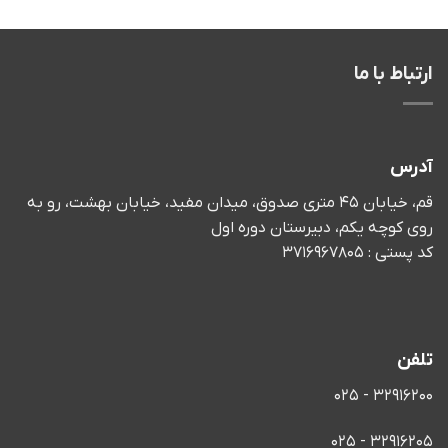
باط با ما
رس
قم، خیابان 45 متری صدوق، میدان مفید، خیابان بهشت، رو به
 کوچه یکم، دبیرستان دوره اول
تی : 3716967805
فن
32916200 -
32916205 -