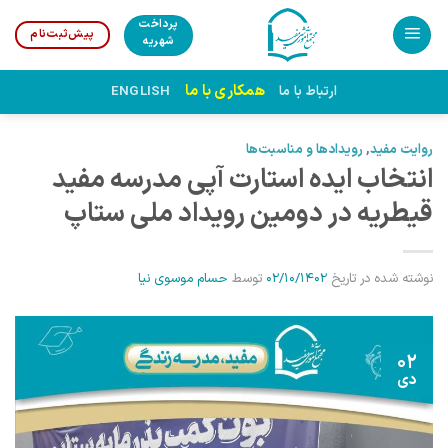
Ski
پرداخت
پیش‌ثبت‌نام
t
شهریه
conten
همکاری با ما
ارتباط با ما
ENGLISH
روایت مفید
,
رویدادها و مناسبت‌ها
انتخاب ایده استارت آپی مدرسه مفید
قیطریه در دومین رویداد ملی ستاپ
نوشته شده در تاریخ
02/10/1402
توسط
حسام موسوی نیا
02
دی