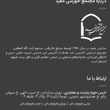
درباره مجتمع آموزشی مفید
مدارس مفید در سال ۱۳۵۱ توسط مرجع عالی‌قدر، مرحوم آیت الله العظمی
موسوی اردبیلی، تأسیس شد. هدف از تأسیس این مدارس تربیت علمی، دینی و
اخلاقی فرزندان خانواده‌های مذهبی بر اساس تعالیم قرآن و اهل بیت علیهم
السلام است.
ارتباط با ما
آدرس حوزه ریاست و معاونین
: تهران،ستارخان، خ حبیب الهی، خ سروش
یکم، خ‌ همایونشهر جنوبی، کوچۀ ارکیدۀ ۴، پلاک ۲، طبقه ۲
۰۲۱-66530017 / 021-66530157 / 021-66530172