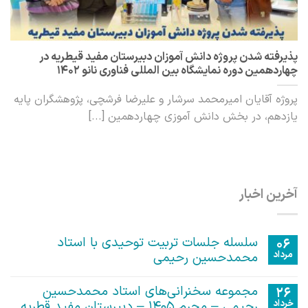
پذیرفته شدن پروژه دانش آموزان دبیرستان مفید قیطریه در
چهاردهمین دوره نمایشگاه بین المللی فناوری نانو ۱۴۰۲
پروژه آقایان امیرمحمد سرشار و علیرضا فرشچی، پژوهشگران پایه
یازدهم، در بخش دانش آموزی چهاردهمین [...]
آخرین اخبار
سلسله جلسات تربیت توحیدی با استاد
06
مرداد
محمدحسین رحیمی
هیچ
دیدگاهی
مجموعه سخنرانی‌های استاد محمدحسین
26
برای
ثبت
خرداد
سلسله
رحیمی – محرم ۱۴۰۵ – دبیرستان مفید قطریه
نشده