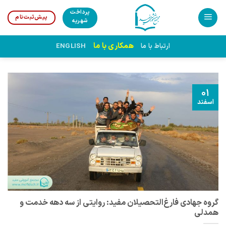
Ski
پرداخت
پیش‌ثبت‌نام
t
شهریه
conten
همکاری با ما
ارتباط با ما
ENGLISH
01
اسفند
گروه جهادی فارغ‌التحصیلان مفید: روایتی از سه دهه خدمت و
همدلی