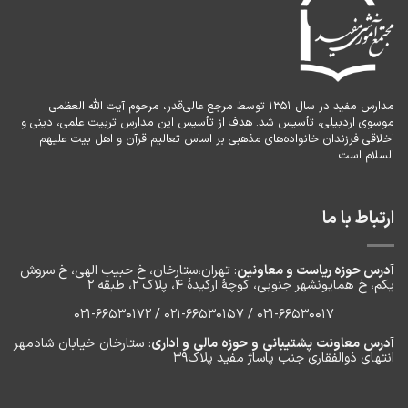
با
دبیران
مدارس مفید در سال ۱۳۵۱ توسط مرجع عالی‌قدر، مرحوم آیت الله العظمی
موسوی اردبیلی، تأسیس شد. هدف از تأسیس این مدارس تربیت علمی، دینی و
اخلاقی فرزندان خانواده‌های مذهبی بر اساس تعالیم قرآن و اهل بیت علیهم
السلام است.
ارتباط با ما
آدرس حوزه ریاست و معاونین
: تهران،ستارخان، خ حبیب الهی، خ سروش
یکم، خ‌ همایونشهر جنوبی، کوچۀ ارکیدۀ ۴، پلاک ۲، طبقه ۲
۰۲۱-66530017 / 021-66530157 / 021-66530172
آدرس معاونت پشتیبانی و حوزه مالی و اداری
: ستارخان خیابان شادمهر
انتهای ذوالفقاری جنب پاساژ مفید پلاک۳۹