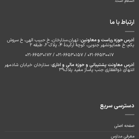
السلام است.
ارتباط با ما
آدرس حوزه ریاست و معاونین
: تهران،ستارخان، خ حبیب الهی، خ سروش
یکم، خ‌ همایونشهر جنوبی، کوچۀ ارکیدۀ ۴، پلاک ۲، طبقه ۲
۰۲۱-66530017 / 021-66530157 / 021-66530172
آدرس معاونت پشتیبانی و حوزه مالی و اداری
: ستارخان خیابان شادمهر
انتهای ذوالفقاری جنب پاساژ مفید پلاک۳۹
دسترسی سریع
صفحه اصلی
معرفی مدارس