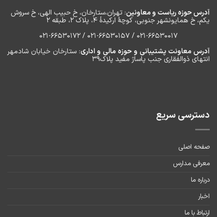
آدرس حوزه ریاست و معاونین
: تهران،ستارخان، خ حبیب الهی، خ سروش
یکم، خ‌ همایونشهر جنوبی، کوچۀ ارکیدۀ ۴، پلاک ۲، طبقه ۲
۰۲۱-66530017 / 021-66530157 / 021-66530172
آدرس معاونت پشتیبانی و حوزه مالی و اداری
: ستارخان خیابان شادمهر
انتهای ذوالفقاری جنب پاساژ مفید پلاک۳۹
دسترسی سریع
صفحه اصلی
معرفی مدارس
درباره ما
اخبار
ارتباط با ما