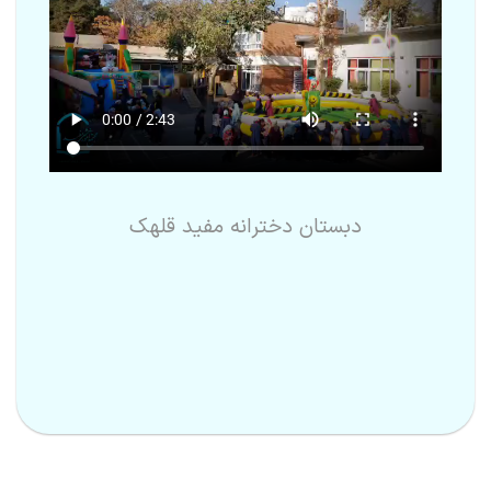
دبستان دخترانه مفید قلهک