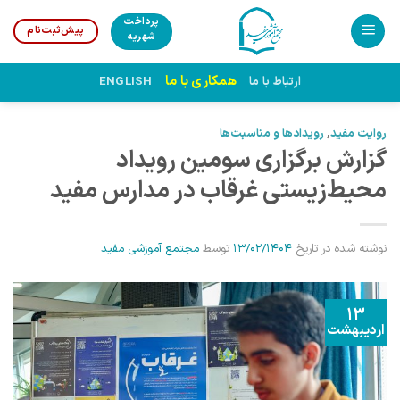
Ski
پرداخت
پیش‌ثبت‌نام
t
شهریه
conten
همکاری با ما
ارتباط با ما
ENGLISH
روایت مفید
,
رویدادها و مناسبت‌ها
گزارش برگزاری سومین رویداد
محیط‌زیستی غرقاب در مدارس مفید
نوشته شده در تاریخ
13/02/1404
توسط
مجتمع آموزشی مفید
13
اردیبهشت