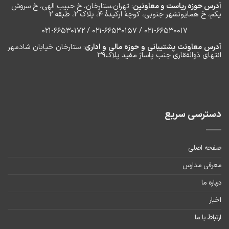
آدرس حوزه ریاست و معاونین
: تهران،ستارخان، خ حبیب الهی، خ سروش
یکم، خ‌ همایونشهر جنوبی، کوچۀ ارکیدۀ ۴، پلاک ۲، طبقه ۲
۰۲۱-66530017 / 021-66530157 / 021-66530172
آدرس معاونت پشتیبانی و حوزه مالی و اداری
: ستارخان خیابان شادمهر
انتهای ذوالفقاری جنب پاساژ مفید پلاک۳۹
دسترسی سریع
صفحه اصلی
معرفی مدارس
درباره ما
اخبار
ارتباط با ما