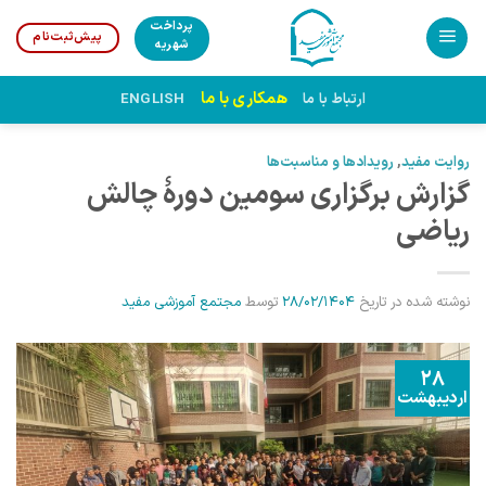
Ski
پرداخت
پیش‌ثبت‌نام
t
شهریه
conten
همکاری با ما
ارتباط با ما
ENGLISH
روایت مفید
,
رویدادها و مناسبت‌ها
گزارش برگزاری سومین دورۀ چالش
ریاضی
نوشته شده در تاریخ
28/02/1404
توسط
مجتمع آموزشی مفید
28
اردیبهشت