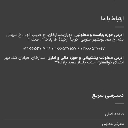
ارتباط با ما
آدرس حوزه ریاست و معاونین
: تهران،ستارخان، خ حبیب الهی، خ سروش
یکم، خ‌ همایونشهر جنوبی، کوچۀ ارکیدۀ ۴، پلاک ۲، طبقه ۲
۰۲۱-66530017 / 021-66530157 / 021-66530172
آدرس معاونت پشتیبانی و حوزه مالی و اداری
: ستارخان خیابان شادمهر
انتهای ذوالفقاری جنب پاساژ مفید پلاک۳۹
دسترسی سریع
صفحه اصلی
معرفی مدارس