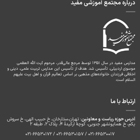
درباره مجتمع آموزشی مفید
مدارس مفید در سال ۱۳۵۱ توسط مرجع عالی‌قدر، مرحوم آیت الله العظمی
موسوی اردبیلی، تأسیس شد. هدف از تأسیس این مدارس تربیت علمی، دینی و
اخلاقی فرزندان خانواده‌های مذهبی بر اساس تعالیم قرآن و اهل بیت علیهم
السلام است.
ارتباط با ما
آدرس حوزه ریاست و معاونین
: تهران،ستارخان، خ حبیب الهی، خ سروش
یکم، خ‌ همایونشهر جنوبی، کوچۀ ارکیدۀ ۴، پلاک ۲، طبقه ۲
۰۲۱-66530017 / 021-66530157 / 021-66530172