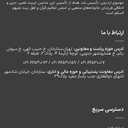
موسوی اردبیلی، تأسیس شد. هدف از تأسیس این مدارس تربیت علمی، دینی و
اخلاقی فرزندان خانواده‌های مذهبی بر اساس تعالیم قرآن و اهل بیت علیهم
السلام است.
ارتباط با ما
آدرس حوزه ریاست و معاونین
: تهران،ستارخان، خ حبیب الهی، خ سروش
یکم، خ‌ همایونشهر جنوبی، کوچۀ ارکیدۀ ۴، پلاک ۲، طبقه ۲
۰۲۱-66530017 / 021-66530157 / 021-66530172
آدرس معاونت پشتیبانی و حوزه مالی و اداری
: ستارخان خیابان شادمهر
انتهای ذوالفقاری جنب پاساژ مفید پلاک۳۹
دسترسی سریع