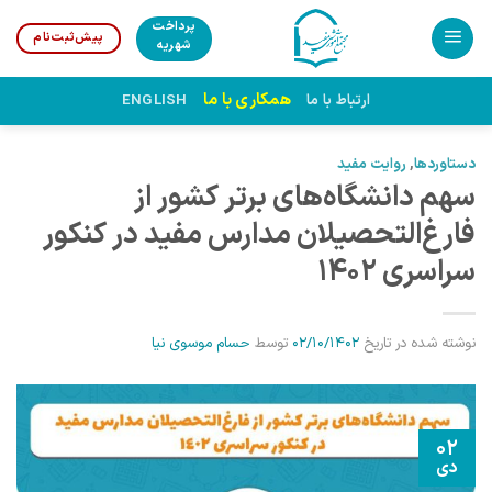
Ski
پرداخت
پیش‌ثبت‌نام
t
شهریه
conten
همکاری با ما
ارتباط با ما
ENGLISH
دستاوردها
,
روایت مفید
سهم دانشگاه‌های برتر کشور از
فارغ‌التحصیلان مدارس مفید در کنکور
سراسری 1402
نوشته شده در تاریخ
02/10/1402
توسط
حسام موسوی نیا
02
دی