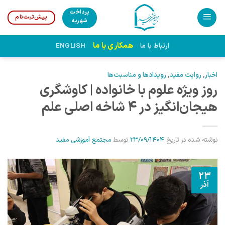
Ski
پرداخت
پیش‌ثبت‌نام
t
شهریه
conten
همکاری با ما
ارتباط با ما
ENGLISH
اخبار
,
روایت مفید
,
رویدادها و مناسبت‌ها
روز ویژه علوم با خانواده | کاوشگری
هیجان‌انگیز در ۴ شاخه اصلی علم
نوشته شده در تاریخ
23/09/1404
توسط
مجتمع آموزشی مفید
23
آذر