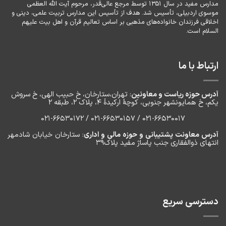
مدارس مفید در سال ۱۳۵۱ توسط مرجع عالی‌قدر، مرحوم آیت الله العظمی
موسوی اردبیلی، تأسیس شد. هدف از تأسیس این مدارس تربیت علمی، دینی و
اخلاقی فرزندان خانواده‌های مذهبی بر اساس تعالیم قرآن و اهل بیت علیهم
السلام است.
ارتباط با ما
آدرس حوزه ریاست و معاونین
: تهران،ستارخان، خ حبیب الهی، خ سروش
یکم، خ‌ همایونشهر جنوبی، کوچۀ ارکیدۀ ۴، پلاک ۲، طبقه ۲
۰۲۱-66530017 / 021-66530157 / 021-66530172
آدرس معاونت پشتیبانی و حوزه مالی و اداری
: ستارخان خیابان شادمهر
انتهای ذوالفقاری جنب پاساژ مفید پلاک۳۹
دسترسی سریع