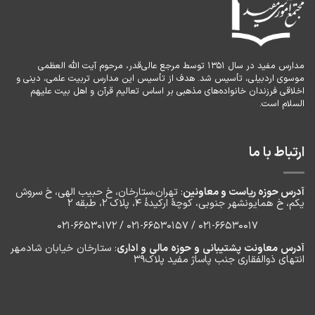
مدارس مفید در سال ۱۳۵۱ توسط مرجع عالی‌قدر، مرحوم آیت الله العظمی
موسوی اردبیلی، تأسیس شد. هدف از تأسیس این مدارس تربیت علمی، دینی و
اخلاقی فرزندان خانواده‌های مذهبی بر اساس تعالیم قرآن و اهل بیت علیهم
السلام است.
ارتباط با ما
آدرس حوزه ریاست و معاونین
: تهران،ستارخان، خ حبیب الهی، خ سروش
یکم، خ‌ همایونشهر جنوبی، کوچۀ ارکیدۀ ۴، پلاک ۲، طبقه ۲
۰۲۱-66530017 / 021-66530157 / 021-66530172
آدرس معاونت پشتیبانی و حوزه مالی و اداری
: ستارخان خیابان شادمهر
انتهای ذوالفقاری جنب پاساژ مفید پلاک۳۹