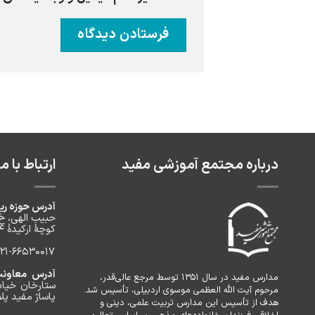
درباره مجتمع آموزشی مفید
ارتباط با ما
آدرس حوزه ری
حبیب الهی، خ
کوچۀ ارکیدۀ ۴، پلاک ۲، طبقه ۲
-66530017 / 021-66530157 / 021-66530172
آدرس معاونت 
مدارس مفید در سال ۱۳۵۱ توسط مرجع عالی‌قدر،
ستارخان خیاب
مرحوم آیت الله العظمی موسوی اردبیلی، تأسیس شد.
پاساژ مفید پلاک
هدف از تأسیس این مدارس تربیت علمی، دینی و