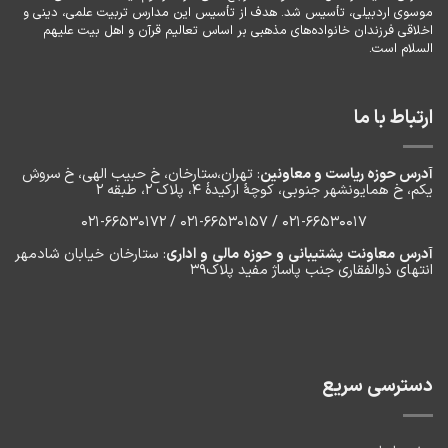
موسوی اردبیلی، تأسیس شد. هدف از تأسیس این مدارس تربیت علمی، دینی و
اخلاقی فرزندان خانواده‌های مذهبی بر اساس تعالیم قرآن و اهل بیت علیهم
السلام است.
ارتباط با ما
آدرس حوزه ریاست و معاونین
: تهران،ستارخان، خ حبیب الهی، خ سروش
یکم، خ‌ همایونشهر جنوبی، کوچۀ ارکیدۀ ۴، پلاک ۲، طبقه ۲
۰۲۱-66530017 / 021-66530157 / 021-66530172
آدرس معاونت پشتیبانی و حوزه مالی و اداری
: ستارخان خیابان شادمهر
انتهای ذوالفقاری جنب پاساژ مفید پلاک۳۹
دسترسی سریع