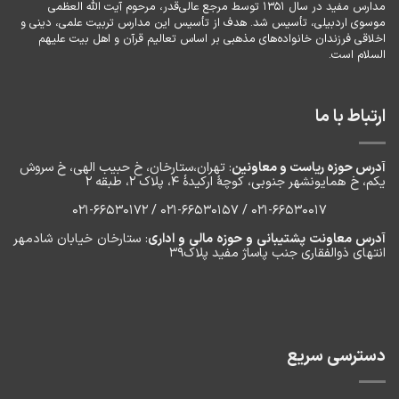
مدارس مفید در سال ۱۳۵۱ توسط مرجع عالی‌قدر، مرحوم آیت الله العظمی
موسوی اردبیلی، تأسیس شد. هدف از تأسیس این مدارس تربیت علمی، دینی و
اخلاقی فرزندان خانواده‌های مذهبی بر اساس تعالیم قرآن و اهل بیت علیهم
السلام است.
ارتباط با ما
آدرس حوزه ریاست و معاونین
: تهران،ستارخان، خ حبیب الهی، خ سروش
یکم، خ‌ همایونشهر جنوبی، کوچۀ ارکیدۀ ۴، پلاک ۲، طبقه ۲
۰۲۱-66530017 / 021-66530157 / 021-66530172
آدرس معاونت پشتیبانی و حوزه مالی و اداری
: ستارخان خیابان شادمهر
انتهای ذوالفقاری جنب پاساژ مفید پلاک۳۹
دسترسی سریع