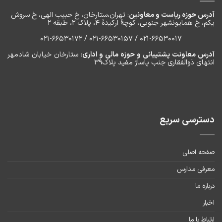
آدرس حوزه ریاست و معاونین
: تهران،ستارخان، خ حبیب الهی، خ سروش
یکم، خ‌ همایونشهر جنوبی، کوچۀ ارکیدۀ ۴، پلاک ۲، طبقه ۲
۰۲۱-66530017 / 021-66530157 / 021-66530172
آدرس معاونت پشتیبانی و حوزه مالی و اداری
: ستارخان خیابان شادمهر
انتهای ذوالفقاری جنب پاساژ مفید پلاک۳۹
دسترسی سریع
صفحه اصلی
معرفی مدارس
درباره ما
اخبار
ارتباط با ما