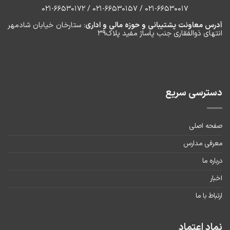
۰۲۱-66530017 / 021-66530157 / 021-66530172
آدرس معاونت پشتیبانی و حوزه مالی و اداری
: ستارخان خیابان شادمهر
انتهای ذوالفقاری جنب پاساژ مفید پلاک۳۹
دسترسی سریع
صفحه اصلی
معرفی مدارس
درباره ما
اخبار
ارتباط با ما
نماد اعتماد