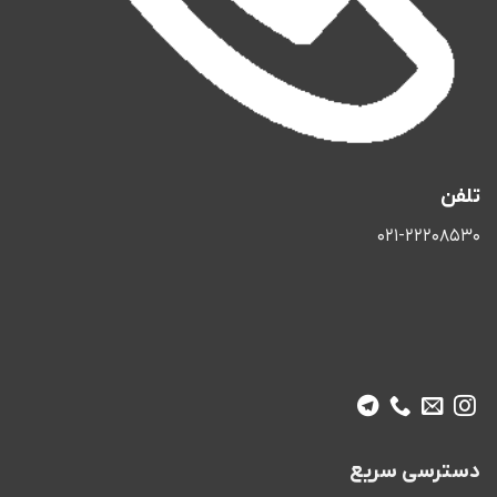
تلفن
021-22208530
دسترسی سریع