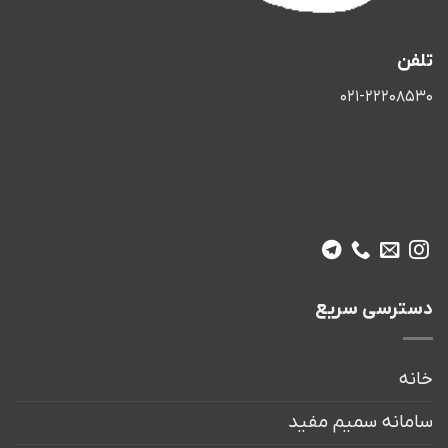
تلفن
021-22208530
دسترسی سریع
خانه
سامانه سمیم مفید