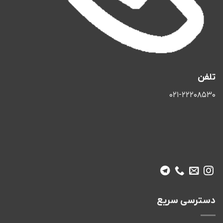
تلفن
021-22208530
دسترسی سریع