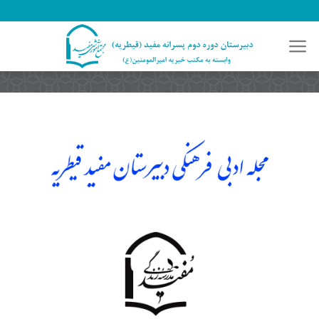
رش
ه
حتوا