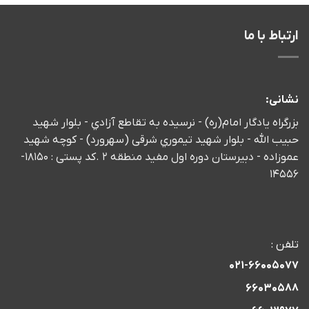
ارتباط با ما
نشانی:
بزرگراه يادگار امام(ره) - نرسيده به تقاطع آزادي - بلوار شهید
حبیب الله - بلوار شهيد تيموري شرقی (سهرورد) - كوچه شهيد
عموزاده - دبیرستان دوره اول مفید منطقه 2 .کد پستی : 18150-
14556
تلفن :
021-66005077
66030588