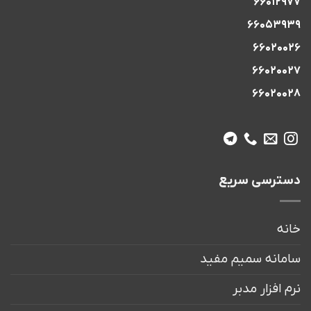
66012977
66053939
66020026
66020027
66020028
دسترسی سریع
خانه
سامانه سمیم مفید
نرم افزار مدبر