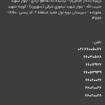
بزرگراه يادگار امام(ره) - نرسيده به تقاطع آزادي - بلوار شهید
حبیب الله - بلوار شهيد تيموري شرقی (سهرورد) - كوچه شهيد
عموزاده - دبیرستان دوره اول مفید منطقه 2 .کد پستی : 18150-
14556
تلفن :
021-66005077
66030588
66012977
66053939
66020026
66020027
66020028