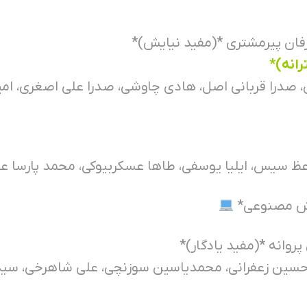
رفان پیرمشتری *(مفید نیایش)*
انه)*
، صدرا قربانی اصل، هادی چاوشی، صدرا علی اصغری، امی
 سیس، ایلیا یوسفی، طاها عسکربیوکی، محمد پارسا علی
وش مصنوعی*
روانه *(مفید یادگار)*
حسین زعفرانی، محمدیاسین سوزنچی، علی شاهرخی، س