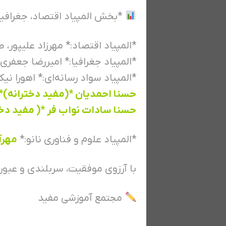
*بخش المپیاد اقتصاد، جغرافیا 
*المپیاد اقتصاد:* مهرزاد علیپور،
*المپیاد جغرافیا:* امیررضا جعفری،
*المپیاد سواد رسانه‌ای:* اهورا نی
حسنا احمدیان *(مفید دخترانه)*
حسنا سادات نواب فر *( مفید دخت
*المپیاد علوم و فناوری نانو:*
مهرآ
با آرزوی موفقیت، سربلندی و عبور
مجتمع آموزشی مفید