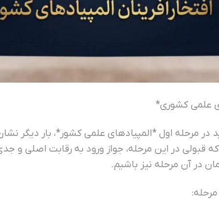
ای علمی کشوری*
در مرحله اول *المپیادهای علمی کشور*، بار دیگر نشان
 که قبولی در این مرحله، جواز ورود به رقابت اصلی و جد
ن در آن مرحله نیز باشیم.
مرحله: