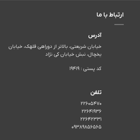
ارتباط با ما
آدرس
خیابان شریعتی، بالاتر از دوراهی قلهک، خیابان
یخچال، نبش خیابان کی نژاد
کد پستی : 19419
تلفن
22605470
22641936
22642331
09389856565