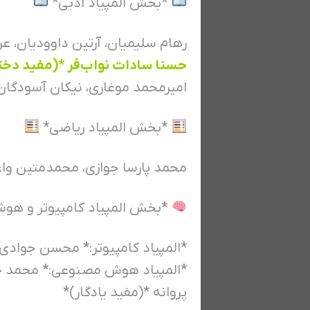
*بخش المپیاد ادبی*
رهام سلیمیان، آرتین داوودیان، ع
حسنا سادات نواب‌فر *(مفید دختر
امیرمحمد موغاری، نیکان آسودگان
*بخش المپیاد ریاضی*
محمد پارسا جوازی، محمدمتین واعظ
*بخش المپیاد کامپیوتر و ه
*المپیاد کامپیوتر:* محسن جوادی پ
*المپیاد هوش مصنوعی:* محمد 
پروانه *(مفید یادگار)*