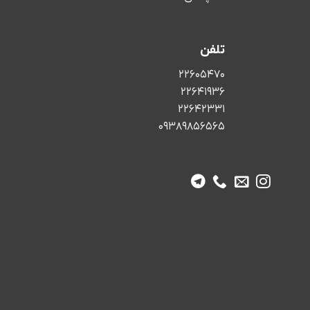
تلفن
22605470
22641936
22642331
09389856565