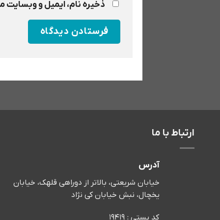
ذخیره نام، ایمیل و وبسایت من
ارتباط با ما
آدرس
خیابان شریعتی، بالاتر از دوراهی قلهک، خیابان
یخچال، نبش خیابان کی نژاد
کد پستی : 19419