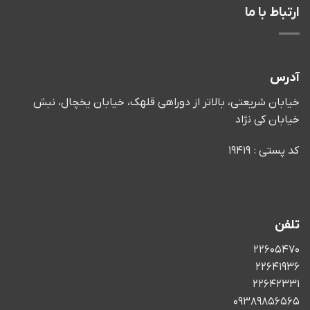
ارتباط با ما
آدرس
خیابان شریعتی، بالاتر از دوراهی قلهک، خیابان یخچال، نبش
خیابان کی نژاد
کد پستی : 19419
تلفن
22605470
22641936
22642331
09389856565