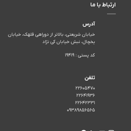
ارتباط با ما
آدرس
خیابان شریعتی، بالاتر از دوراهی قلهک، خیابان
یخچال، نبش خیابان کی نژاد
کد پستی : 19419
تلفن
22605470
22641936
22642331
09389856565