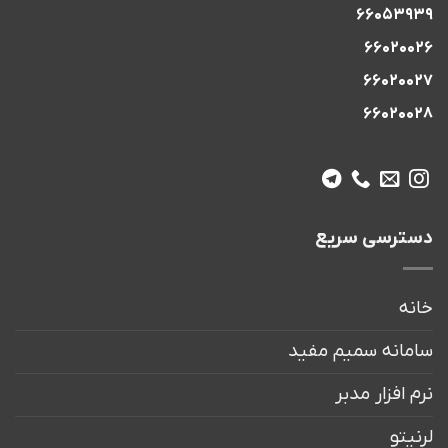
66053939
66020026
66020027
66020028
دسترسی سریع
خانه
سامانه سمیم مفید
نرم افزار مدبر
لرنیتو