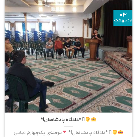
۰۳
اردیبهشت
‍⚖ *دادگاه پادشاهان!*
‍⚖ *دادگاه پادشاهان!*
مرحله‌ی یک‌چهارم‌ نهایی