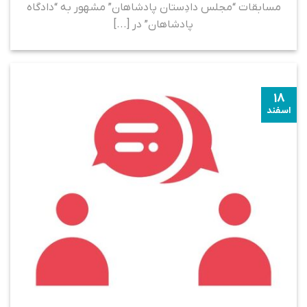
مسابقات “مجلس دادِستان پادشاهان” مشهور به “دادگاه
پادشاهان” در [...]
۱۸
اسفند