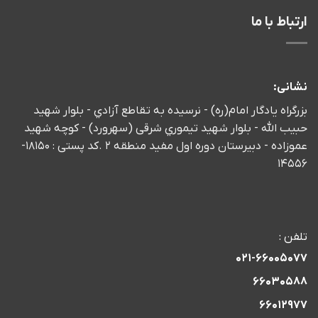
ارتباط با ما
نشانی:
بزرگراه يادگار امام(ره) - نرسيده به تقاطع آزادي - بلوار شهید
حبیب الله - بلوار شهيد تيموري شرقی (سهرورد) - كوچه شهيد
عموزاده - دبیرستان دوره اول مفید منطقه 2 .کد پستی : 18150-
14556
تلفن :
021-66005077
66030588
66012977