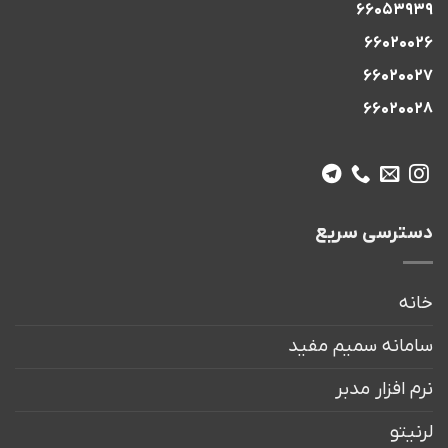
66053939
66020026
66020027
66020028
دسترسی سریع
خانه
سامانه سمیم مفید
نرم افزار مدبر
لرنیتو