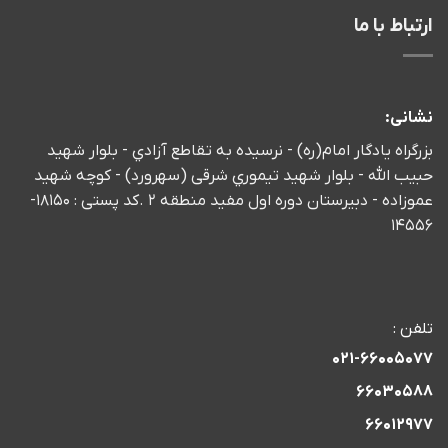
ارتباط با ما
نشانی:
بزرگراه يادگار امام(ره) - نرسيده به تقاطع آزادي - بلوار شهید
حبیب الله - بلوار شهيد تيموري شرقی (سهرورد) - كوچه شهيد
عموزاده - دبیرستان دوره اول مفید منطقه 2 .کد پستی : 18150-
14556
تلفن :
021-66005077
66030588
66012977