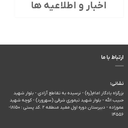
اخبار و اطلاعیه ها
ارتباط با ما
نشانی:
بزرگراه يادگار امام(ره) - نرسيده به تقاطع آزادي - بلوار شهید
حبیب الله - بلوار شهيد تيموري شرقی (سهرورد) - كوچه شهيد
عموزاده - دبیرستان دوره اول مفید منطقه 2 .کد پستی : 18150-
14556