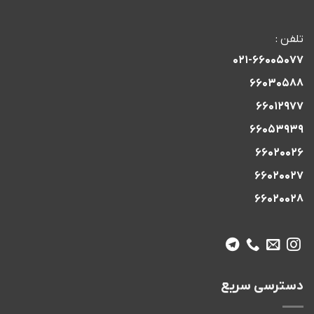
تلفن :
021-66005077
66030588
66012977
66053939
66020026
66020027
66020028
دسترسی سریع