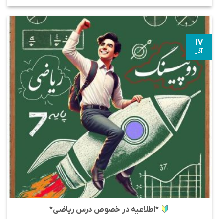
۱۷
آذر
*اطلاعیه در خصوص درس ریاضی*