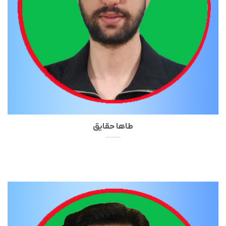
طاها حقایق