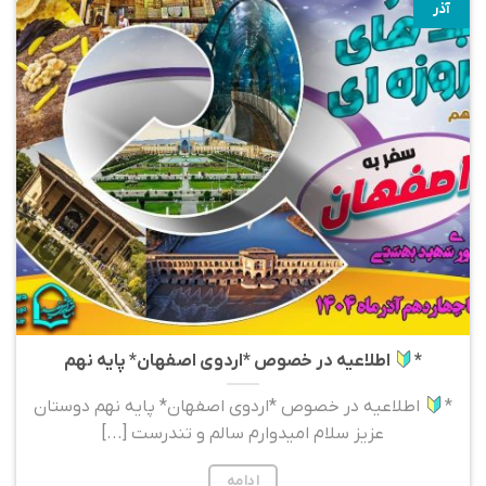
آذر
*
اطلاعیه در خصوص *اردوی اصفهان* پایه نهم
*
اطلاعیه در خصوص *اردوی اصفهان* پایه نهم دوستان
عزیز سلام امیدوارم سالم و تندرست [...]
ادامه