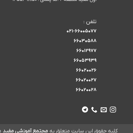
تلفن :
021-66005077
66030588
66012977
66053939
66020026
66020027
66020028
کلیه حقوق این سایت متعلق به
مجتمع آموزشی مفید
م