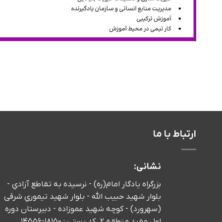
ارتباط با ما
نشانی:
بزرگراه يادگار امام(ره) - نرسيده به تقاطع آزادي -
بلوار شهید حبیب الله - بلوار شهيد تيموري شرقی
(سهرورد) - كوچه شهيد عموزاده - دبیرستان دوره
اول مفید منطقه 2 .کد پستی : 18150-14556