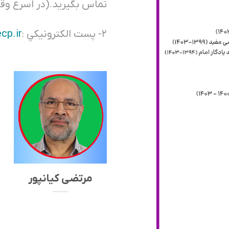
تماس بگيريد.(در اسرع وق
۲- پست الكترونيكي :
cp.ir
مرتضی کیانپور