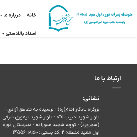
Ski
t
خانه
درباره ما
conten
اسناد بالادستی
ارتباط با ما
نشانی:
بزرگراه يادگار امام(ره) - نرسيده به تقاطع آزادي -
بلوار شهید حبیب الله - بلوار شهيد تيموري شرقی
(سهرورد) - كوچه شهيد عموزاده - دبیرستان دوره
اول مفید منطقه 2 .کد پستی : 18150-14556