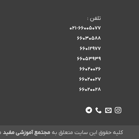
تلفن :
021-66005077
66030588
66012977
66053939
66020026
66020027
66020028
کلیه حقوق این سایت متعلق به
مجتمع آموزشی مفید
م