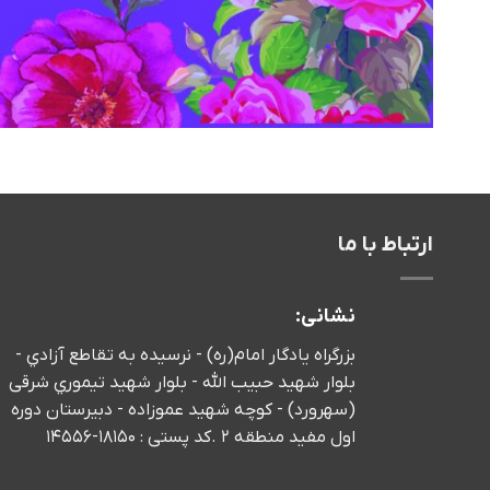
ارتباط با ما
نشانی:
بزرگراه يادگار امام(ره) - نرسيده به تقاطع آزادي -
بلوار شهید حبیب الله - بلوار شهيد تيموري شرقی
(سهرورد) - كوچه شهيد عموزاده - دبیرستان دوره
اول مفید منطقه 2 .کد پستی : 18150-14556