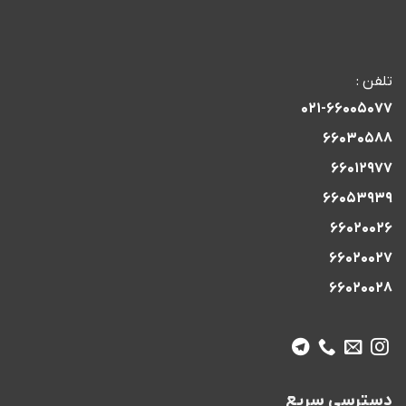
تلفن :
021-66005077
66030588
66012977
66053939
66020026
66020027
66020028
دسترسی سریع