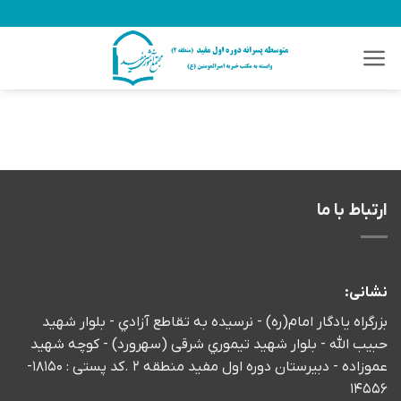
Ski
t
conten
ارتباط با ما
نشانی:
بزرگراه يادگار امام(ره) - نرسيده به تقاطع آزادي - بلوار شهید
حبیب الله - بلوار شهيد تيموري شرقی (سهرورد) - كوچه شهيد
عموزاده - دبیرستان دوره اول مفید منطقه 2 .کد پستی : 18150-
14556