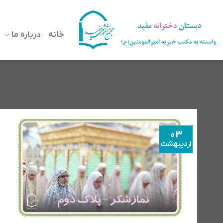
رش
ه
خانه
درباره ما
حتوا
03
اردیبهشت