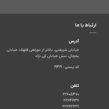
ارتباط با ما
آدرس
خیابان شریعتی، بالاتر از دوراهی قلهک، خیابان
یخچال، نبش خیابان کی نژاد
کد پستی : 19419
تلفن
22605470
22641936
22642331