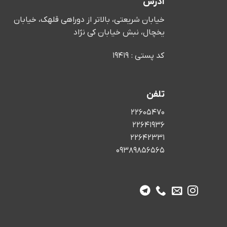
آدرس
خیابان شریعتی، بالاتر از دوراهی قلهک، خیابان
یخچال، نبش خیابان کی نژاد
کد پستی : 19419
تلفن
22605470
22641936
22642331
09389856565