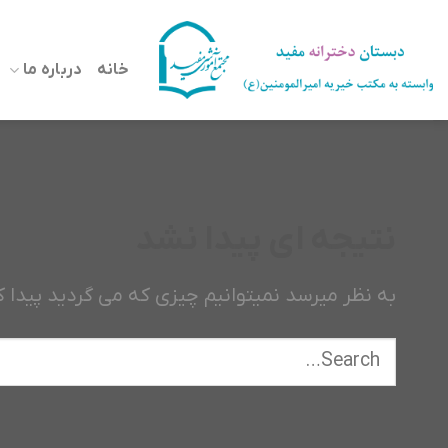
رش
ه
خانه
درباره ما
حتوا
نتیجه ای پیدا نشد
به نظر میرسد نمیتوانیم چیزی که می گردید پیدا کنیم ’t | ’re . لطفا از قسمت جست و جو استف