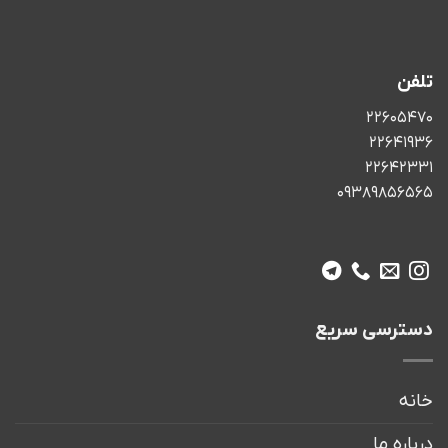
تلفن
22605470
22641936
22642331
09389856565
دسترسی سریع
خانه
درباره ما