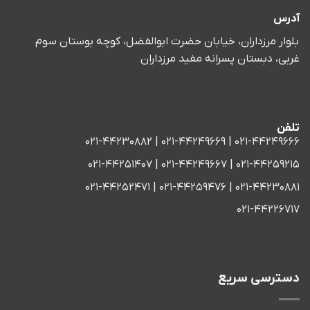
آدرس
بلوار مرزداران، خیابان حضرت ابوالفضل، کوچه بوستان سوم
غربی، دبستان پسرانه مفید مرزداران
تلفن
021-44249666 | 021-44249669 | 021-44230882
021-44259215 | 021-44249667 | 021-44251407
021-44230881 | 021-44259476 | 021-44252471
021-44226717
دسترسی سریع