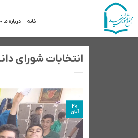
رش
ه
خانه
درباره ما
حتوا
انتخابات شورای دا
20
آبان