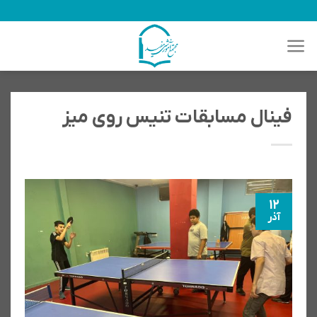
رش
ه
حتوا
فینال مسابقات تنیس روی میز
12
آذر