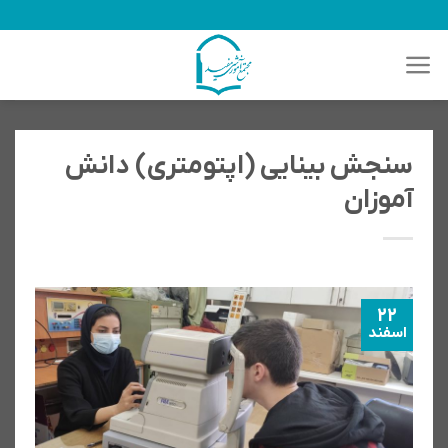
رش
ه
حتوا
سنجش بینایی (اپتومتری) دانش
آموزان
22
اسفند