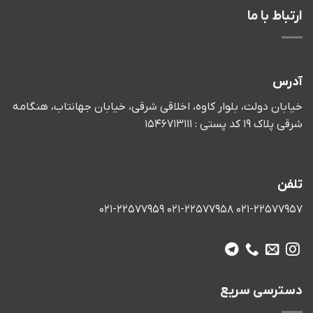
ارتباط با ما
آدرس
خیابان دولت، بلوار کاوه، اخلاقی شرقی، خیابان جهانتاب، هنگامه
شرقی پلاک 19 کد پستی : 1546713111
تلفن
021-22577957 021-22577958 021-22577959
دسترسی سریع