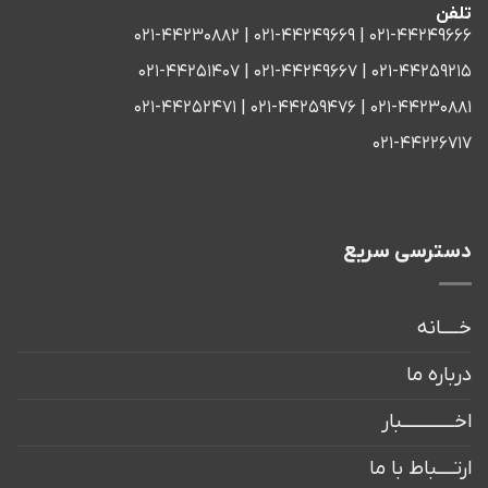
تلفن
021-44249666 | 021-44249669 | 021-44230882
021-44259215 | 021-44249667 | 021-44251407
021-44230881 | 021-44259476 | 021-44252471
021-44226717
دسترسی سریع
خــــانه
درباره ما
اخــــــــــــبار
ارتــــباط با ما